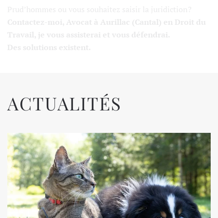
Prud’hommes ou vous souhaitez saisir la juridiction?
Contactez-moi
, Avocat à Aurillac (Cantal) en Droit du
Travail, je vous assisterai et vous défendrai.
Des solutions existent.
ACTUALITÉS